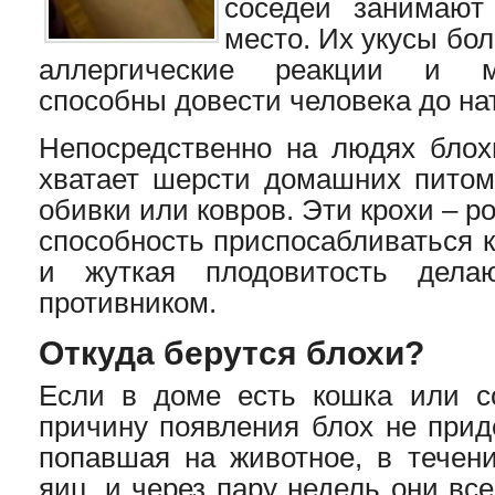
соседей занимают
место. Их укусы бо
аллергические реакции и м
способны довести человека до на
Непосредственно на людях блох
хватает шерсти домашних питом
обивки или ковров. Эти крохи – р
способность приспосабливаться 
и жуткая плодовитость дел
противником.
Откуда берутся блохи?
Если в доме есть кошка или со
причину появления блох не прид
попавшая на животное, в течени
яиц, и через пару недель они вс